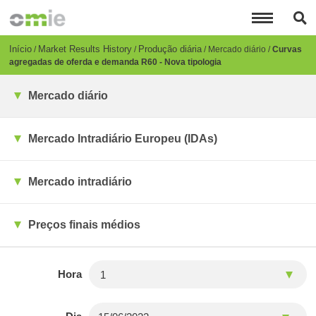
Passar
para
o
conteúdo
Breadcrumb
Início
Market Results History
Produção diária
Mercado diário
Curvas
principal
agregadas de oferda e demanda R60 - Nova tipologia
Mercado diário
Mercado Intradiário Europeu (IDAs)
Mercado intradiário
Preços finais médios
Hora