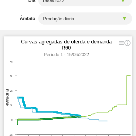
Dia
Âmbito
Curvas agregadas de oferda e demanda
R60
Período 1 - 15/06/2022
4k
3k
EUR/MWh
2k
1k
0
-1k