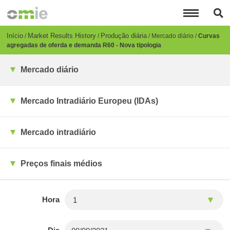
Passar
para
o
conteúdo
Breadcrumb
Início
Market Results History
Produção diária
Mercado diário
Curvas
principal
agregadas de oferda e demanda R60 - Nova tipologia
Mercado diário
Mercado Intradiário Europeu (IDAs)
Mercado intradiário
Preços finais médios
Hora