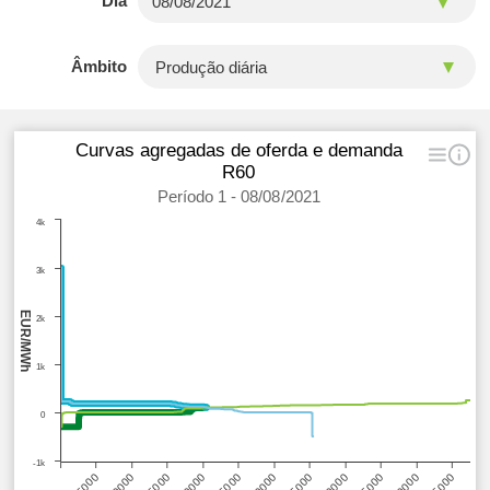
Dia
Âmbito
Curvas agregadas de oferda e demanda
R60
Período 1 - 08/08/2021
4k
3k
EUR/MWh
2k
1k
0
-1k
55000
10000
20000
30000
40000
50000
5000
15000
25000
35000
45000