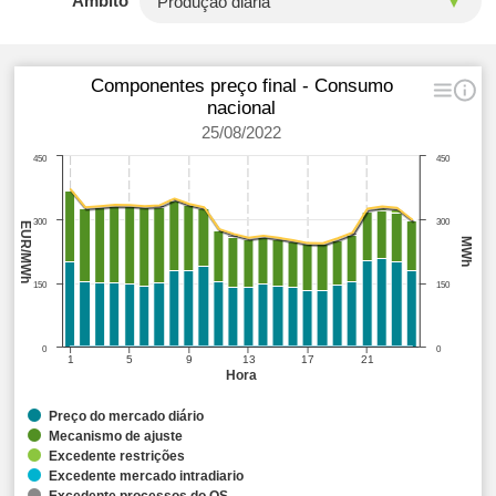
Âmbito
Componentes preço final - Consumo
nacional
25/08/2022
450
450
300
300
EUR/MWh
MWh
150
150
0
0
1
5
9
13
17
21
Hora
Preço do mercado diário
Mecanismo de ajuste
Excedente restrições
Excedente mercado intradiario
Excedente processos do OS