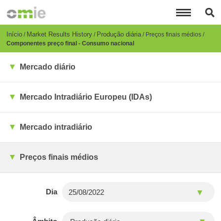
Passar
para
o
conteúdo
Breadcrumb
Início
Market Results History
Produção diária
Preços finais médios
principal
Componentes preço final - Consumo nacional
Mercado diário
Mercado Intradiário Europeu (IDAs)
Mercado intradiário
Preços finais médios
Dia