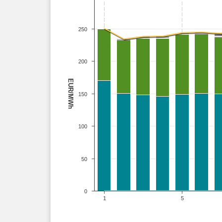
250
200
EUR/MWh
150
100
50
0
1
5