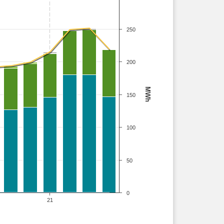
250
200
MWh
150
100
50
0
21