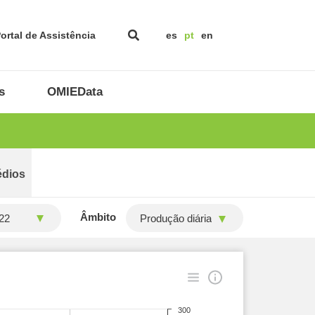
ortal de Assistência
es
pt
en
s
OMIEData
édios
Âmbito
Produção diária
300