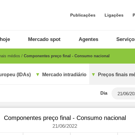
Publicações
Ligações
P
hoje
Mercado spot
Agentes
Serviço
nais médios
Componentes preço final - Consumo nacional
uropeu (IDAs)
Mercado intradiário
Preços finais m
Dia
Componentes preço final - Consumo nacional
21/06/2022