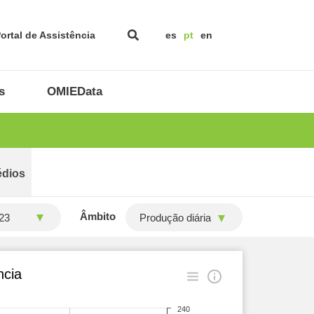
ortal de Assistência
es
pt
en
s
OMIEData
édios
Âmbito
Produção diária
ncia
240