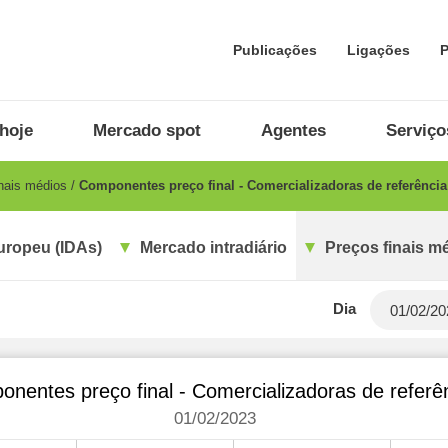
Publicações
Ligações
P
hoje
Mercado spot
Agentes
Serviço
nais médios
Componentes preço final - Comercializadoras de referência
uropeu (IDAs)
Mercado intradiário
Preços finais m
Dia
nentes preço final - Comercializadoras de referê
01/02/2023