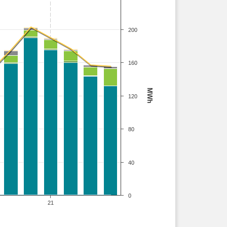
200
160
MWh
120
80
40
0
21