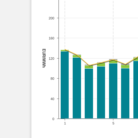
200
160
EUR/MWh
120
80
40
0
1
5