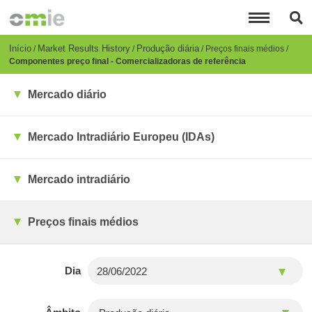
Passar
para
o
conteúdo
Breadcrumb
Início
Market Results History
Produção diária
Preços finais médios
principal
Componentes preço final - Comercializadoras de referência
Mercado diário
Mercado Intradiário Europeu (IDAs)
Mercado intradiário
Preços finais médios
Dia