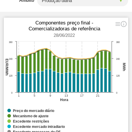
Âmbito
Componentes preço final -
Comercializadoras de referência
28/06/2022
360
360
240
240
EUR/MWh
MWh
120
120
0
0
1
5
9
13
17
21
Hora
Preço do mercado diário
Mecanismo de ajuste
Excedente restrições
Excedente mercado intradiario
Excedente processos do OS