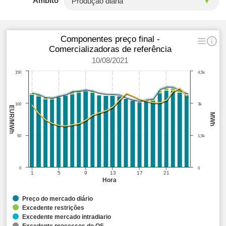
Âmbito
Componentes preço final -
Comercializadoras de referência
10/08/2021
150
4,5k
100
3k
EUR/MWh
MWh
50
1,5k
0
0
1
5
9
13
17
21
Hora
Preço do mercado diário
Excedente restrições
Excedente mercado intradiario
Excedente processos do OS