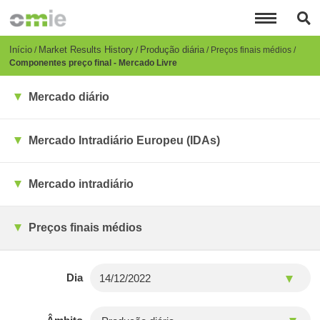
Passar
para
o
conteúdo
Breadcrumb
Início
Market Results History
Produção diária
Preços finais médios
principal
Componentes preço final - Mercado Livre
Mercado diário
Mercado Intradiário Europeu (IDAs)
Mercado intradiário
Preços finais médios
Dia