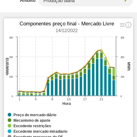
Âmbito
Componentes preço final - Mercado Livre
14/12/2022
300
300
200
200
EUR/MWh
MWh
100
100
0
0
1
5
9
13
17
21
Hora
Preço do mercado diário
Mecanismo de ajuste
Excedente restrições
Excedente mercado intradiario
Excedente processos do OS