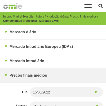
Passar
para
o
conteúdo
Breadcrumb
Início
Market Results History
Produção diária
Preços finais médios
principal
Componentes preço final - Mercado Livre
Mercado diário
Mercado Intradiário Europeu (IDAs)
Mercado intradiário
Preços finais médios
Dia