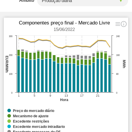
Âmbito
Componentes preço final - Mercado Livre
15/06/2022
300
240
200
160
EUR/MWh
MWh
100
80
0
0
1
5
9
13
17
21
Hora
Preço do mercado diário
Mecanismo de ajuste
Excedente restrições
Excedente mercado intradiario
Excedente processos do OS