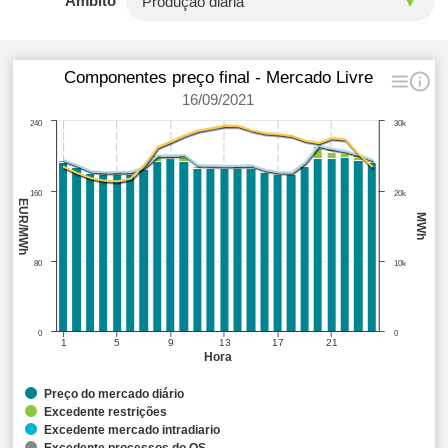
Âmbito
Componentes preço final - Mercado Livre
16/09/2021
240
30k
160
20k
EUR/MWh
MWh
80
10k
0
0
1
5
9
13
17
21
Hora
Preço do mercado diário
Excedente restrições
Excedente mercado intradiario
Excedente processos do OS