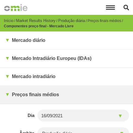
Passar
para
o
conteúdo
Breadcrumb
Início
Market Results History
Produção diária
Preços finais médios
principal
Componentes preço final - Mercado Livre
Mercado diário
Mercado Intradiário Europeu (IDAs)
Mercado intradiário
Preços finais médios
Dia