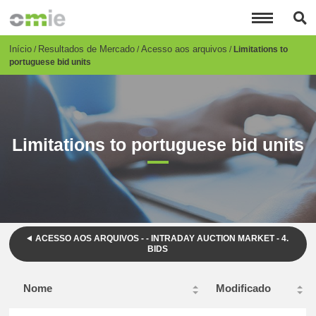
Passar
para
o
conteúdo
Breadcrumb
Início
Resultados de Mercado
Acesso aos arquivos
Limitations to
principal
portuguese bid units
Limitations to portuguese bid units
ACESSO AOS ARQUIVOS - - INTRADAY AUCTION MARKET - 4.
BIDS
Nome
Modificado