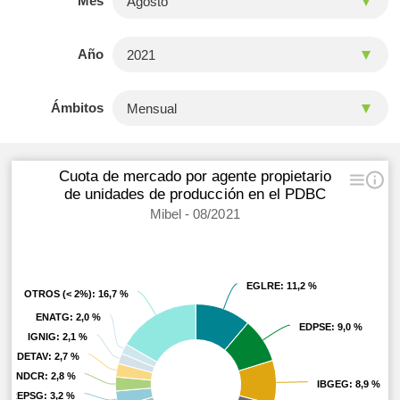
Mes
Año
Ámbitos
Cuota de mercado por agente propietario
de unidades de producción en el PDBC
Mibel - 08/2021
EGLRE
EGLRE
: 11,2 %
: 11,2 %
OTROS (< 2%)
OTROS (< 2%)
: 16,7 %
: 16,7 %
ENATG
ENATG
: 2,0 %
: 2,0 %
EDPSE
EDPSE
: 9,0 %
: 9,0 %
IGNIG
IGNIG
: 2,1 %
: 2,1 %
DETAV
DETAV
: 2,7 %
: 2,7 %
ENDCR
ENDCR
: 2,8 %
: 2,8 %
IBGEG
IBGEG
: 8,9 %
: 8,9 %
REPSG
REPSG
: 3,2 %
: 3,2 %