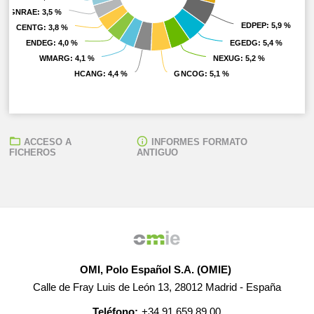
GNRAE
GNRAE
: 3,5 %
: 3,5 %
EDPEP
EDPEP
: 5,9 %
: 5,9 %
CENTG
CENTG
: 3,8 %
: 3,8 %
ENDEG
ENDEG
: 4,0 %
: 4,0 %
EGEDG
EGEDG
: 5,4 %
: 5,4 %
WMARG
WMARG
: 4,1 %
: 4,1 %
NEXUG
NEXUG
: 5,2 %
: 5,2 %
HCANG
HCANG
: 4,4 %
: 4,4 %
GNCOG
GNCOG
: 5,1 %
: 5,1 %
ACCESO A
INFORMES FORMATO
FICHEROS
ANTIGUO
OMI, Polo Español S.A. (OMIE)
Calle de Fray Luis de León 13, 28012 Madrid - España
Teléfono:
+34 91 659 89 00