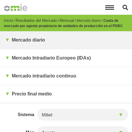
Pasar
al
contenido
principal
Breadcrumb
Inicio
Resultados del Mercado
Mensual
Mercado diario
Cuota de
mercado por agente propietario de unidades de producción en el PDBC
Mercado diario
Mercado Intradiario Europeo (IDAs)
Mercado intradiario continuo
Precio final medio
Sistema