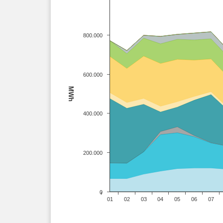
800.000
600.000
MWh
400.000
200.000
0
01
02
03
04
05
06
07