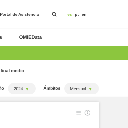
Portal de Asistencia
es
pt
en
s
OMIEData
 final medio
ño
Ámbitos
2024
Mensual