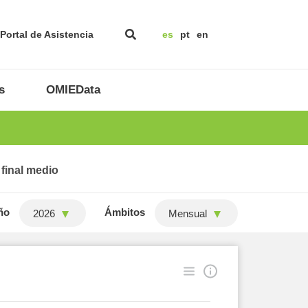
Portal de Asistencia
es
pt
en
s
OMIEData
 final medio
ño
Ámbitos
2026
Mensual