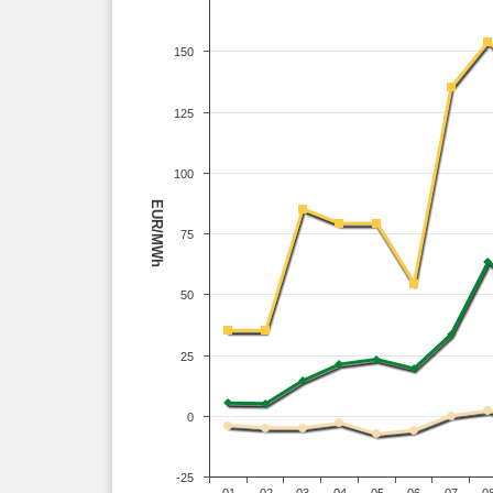
150
125
100
EUR/MWh
75
50
25
0
-25