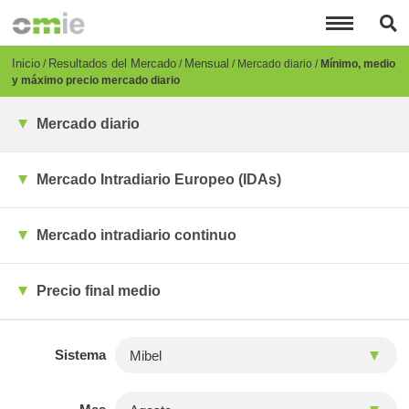
Pasar
al
contenido
principal
Breadcrumb
Inicio
Resultados del Mercado
Mensual
Mercado diario
Mínimo, medio
y máximo precio mercado diario
Mercado diario
Mercado Intradiario Europeo (IDAs)
Mercado intradiario continuo
Precio final medio
Sistema