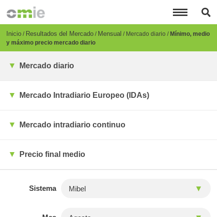
Pasar
al
contenido
principal
Breadcrumb
Inicio
Resultados del Mercado
Mensual
Mercado diario
Mínimo, medio
y máximo precio mercado diario
Mercado diario
Mercado Intradiario Europeo (IDAs)
Mercado intradiario continuo
Precio final medio
Sistema