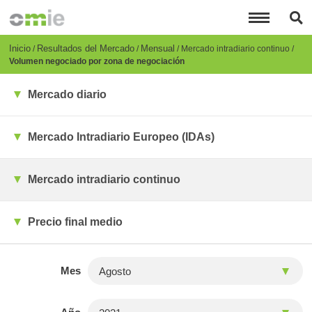
Pasar
al
contenido
principal
Breadcrumb
Inicio
Resultados del Mercado
Mensual
Mercado intradiario continuo
Volumen negociado por zona de negociación
Mercado diario
Mercado Intradiario Europeo (IDAs)
Mercado intradiario continuo
Precio final medio
Mes