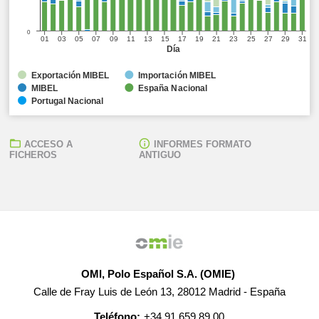
0
01
03
05
07
09
11
13
15
17
19
21
23
25
27
29
31
Día
Exportación MIBEL
Importación MIBEL
MIBEL
España Nacional
Portugal Nacional
ACCESO A
INFORMES FORMATO
FICHEROS
ANTIGUO
OMI, Polo Español S.A. (OMIE)
Calle de Fray Luis de León 13, 28012 Madrid - España
Teléfono:
+34 91 659 89 00