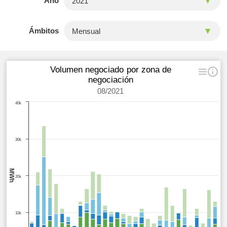
Año
Ámbitos
Volumen negociado por zona de
negociación
08/2021
40k
30k
MWh
20k
10k