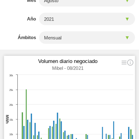
Mes
Año
Ámbitos
Volumen diario negociado
Mibel - 08/2021
30k
25k
20k
MWh
15k
10k