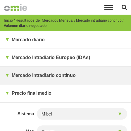
Pasar
al
contenido
principal
Breadcrumb
Inicio
Resultados del Mercado
Mensual
Mercado intradiario continuo
Volumen diario negociado
Mercado diario
Mercado Intradiario Europeo (IDAs)
Mercado intradiario continuo
Precio final medio
Sistema