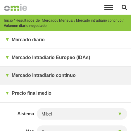
Pasar
al
contenido
principal
Breadcrumb
Inicio
Resultados del Mercado
Mensual
Mercado intradiario continuo
Volumen diario negociado
Mercado diario
Mercado Intradiario Europeo (IDAs)
Mercado intradiario continuo
Precio final medio
Sistema