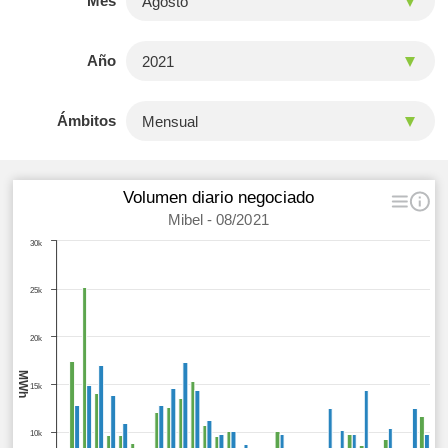
Mes
Año
Ámbitos
Volumen diario negociado
Mibel - 08/2021
30k
25k
20k
MWh
15k
10k