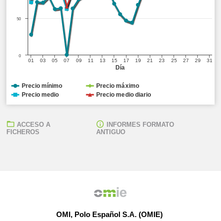
50
0
01
03
05
07
09
11
13
15
17
19
21
23
25
27
29
31
Día
Precio mínimo
Precio máximo
Precio medio
Precio medio diario
ACCESO A
INFORMES FORMATO
FICHEROS
ANTIGUO
OMI, Polo Español S.A. (OMIE)