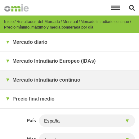
Pasar
al
contenido
principal
Breadcrumb
Inicio
Resultados del Mercado
Mensual
Mercado intradiario continuo
Precio mínimo, máximo y media ponderada por día
Mercado diario
Mercado Intradiario Europeo (IDAs)
Mercado intradiario continuo
Precio final medio
País