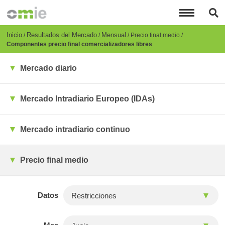
Pasar
al
contenido
principal
Breadcrumb
Inicio
Resultados del Mercado
Mensual
Precio final medio
Componentes precio final comercializadores libres
Mercado diario
Mercado Intradiario Europeo (IDAs)
Mercado intradiario continuo
Precio final medio
Datos