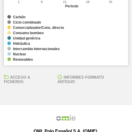
1
6
11
16
21
Periodo
Carbón
Ciclo combinado
Comercializador/Cons. directo
Consumo bombeo
Unidad genérica
Hidráulica
Intercambio Internacionales
Nuclear
Renovables
ACCESO A
INFORMES FORMATO
FICHEROS
ANTIGUO
OMI, Polo Español S.A. (OMIE)