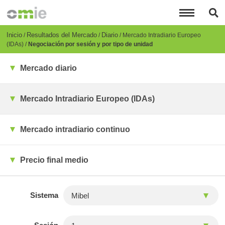
Pasar
al
contenido
principal
Breadcrumb
Inicio
Resultados del Mercado
Diario
Mercado Intradiario Europeo
(IDAs)
Negociación por sesión y por tipo de unidad
Mercado diario
Mercado Intradiario Europeo (IDAs)
Mercado intradiario continuo
Precio final medio
Sistema