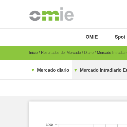
Pasar
al
contenido
principal
OMIE
Menu
OMIE
Spot
-
ES
Breadcrumb
Inicio
Resultados del Mercado
Diario
Mercado Intradiar
Mercado diario
Mercado Intradiario E
3000