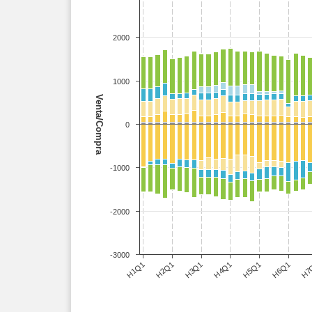
2000
1000
Venta/Compra
0
-1000
-2000
-3000
H3Q1
H6Q1
H1Q1
H4Q1
H7
H2Q1
H5Q1