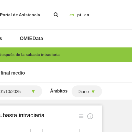
Portal de Asistencia
es
pt
en
s
OMIEData
espués de la subasta intradiaria
 final medio
Ámbitos
Diario
basta intradiaria