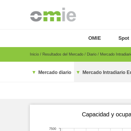
Pasar
al
contenido
principal
OMIE
Menu
OMIE
Spot
-
ES
Breadcrumb
Inicio
Resultados del Mercado
Diario
Mercado Intradiar
Mercado diario
Mercado Intradiario E
Capacidad y ocupac
7500