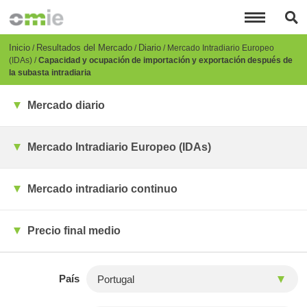
Pasar
al
contenido
principal
Breadcrumb
Inicio
Resultados del Mercado
Diario
Mercado Intradiario Europeo
(IDAs)
Capacidad y ocupación de importación y exportación después de
la subasta intradiaria
Mercado diario
Mercado Intradiario Europeo (IDAs)
Mercado intradiario continuo
Precio final medio
País