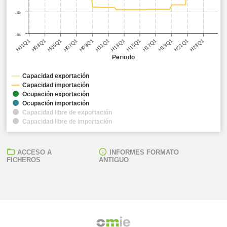
-4k
-6k
H05Q1
H11Q1
H17Q1
H23Q1
H03Q1
H09Q1
H15Q1
H21Q1
H01Q1
H07Q1
H13Q1
H19Q1
Periodo
Capacidad exportación
Capacidad importación
Ocupación exportación
Ocupación importación
Capacidad libre de exportación
Capacidad libre de importación
ACCESO A
INFORMES FORMATO
FICHEROS
ANTIGUO