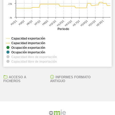
-2,5k
-5k
H5Q1
H11Q1
H17Q1
H23Q1
H3Q1
H9Q1
H15Q1
H21Q1
H1Q1
H7Q1
H13Q1
H19Q1
Periodo
Capacidad exportación
Capacidad importación
Ocupación exportación
Ocupación importación
Capacidad libre de exportación
Capacidad libre de importación
ACCESO A
INFORMES FORMATO
FICHEROS
ANTIGUO