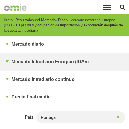
Pasar
al
contenido
principal
Breadcrumb
Inicio
Resultados del Mercado
Diario
Mercado Intradiario Europeo
(IDAs)
Capacidad y ocupación de importación y exportación después de
la subasta intradiaria
Mercado diario
Mercado Intradiario Europeo (IDAs)
Mercado intradiario continuo
Precio final medio
País