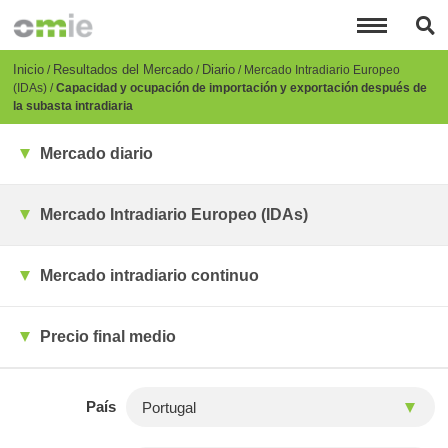
Pasar
al
contenido
principal
Breadcrumb
Inicio
Resultados del Mercado
Diario
Mercado Intradiario Europeo
(IDAs)
Capacidad y ocupación de importación y exportación después de
la subasta intradiaria
Mercado diario
Mercado Intradiario Europeo (IDAs)
Mercado intradiario continuo
Precio final medio
País