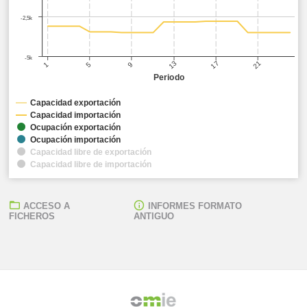
-2,5k
-5k
17
21
13
5
9
1
Periodo
Capacidad exportación
Capacidad importación
Ocupación exportación
Ocupación importación
Capacidad libre de exportación
Capacidad libre de importación
ACCESO A
INFORMES FORMATO
FICHEROS
ANTIGUO