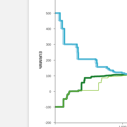
500
400
300
EUR/MWh
200
100
0
-100
-200