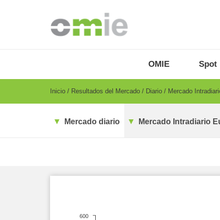
Pasar
al
contenido
principal
OMIE
Menu
OMIE
Spot
-
ES
Breadcrumb
Inicio
Resultados del Mercado
Diario
Mercado Intradiar
Mercado diario
Mercado Intradiario E
600