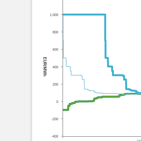
1.000
800
600
EUR/MWh
400
200
0
-200
-400