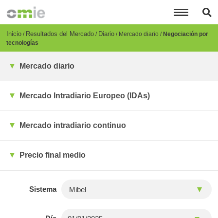
Pasar
al
contenido
principal
Breadcrumb
Inicio
Resultados del Mercado
Diario
Mercado diario
Negociación por
tecnologías
Mercado diario
Mercado Intradiario Europeo (IDAs)
Mercado intradiario continuo
Precio final medio
Sistema