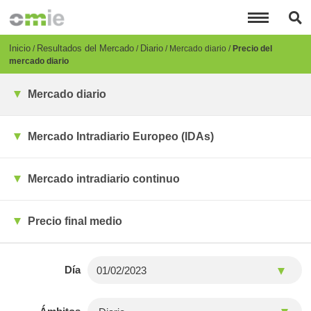
Pasar
al
contenido
principal
Breadcrumb
Inicio
Resultados del Mercado
Diario
Mercado diario
Precio del
mercado diario
Mercado diario
Mercado Intradiario Europeo (IDAs)
Mercado intradiario continuo
Precio final medio
Día