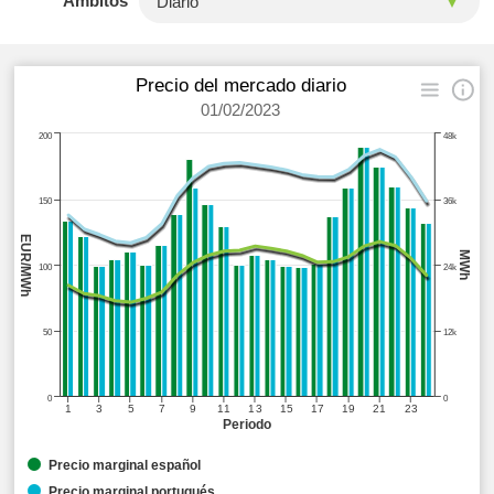
Ámbitos
Precio del mercado diario
01/02/2023
200
48k
150
36k
EUR/MWh
MWh
100
24k
50
12k
0
0
1
3
5
7
9
11
13
15
17
19
21
23
Periodo
Precio marginal español
Precio marginal portugués