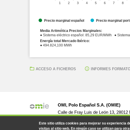
1
2
3
4
5
6
7
8
Precio marginal español
Precio marginal por
Media Aritmética Precios Marginales:
● Sistema eléctric
Energía total Mercado Ibérico:
● 494.824,100 MWh
ACCESO A FICHEROS
INFORMES FORMATO
OMI, Polo Español S.A. (OMIE)
Calle de Fray Luis de León 13, 28012
Este sitio utiliza cookies para mejorar su experiencia 
visitas al sitio web. En ningún caso se utilizan para otra