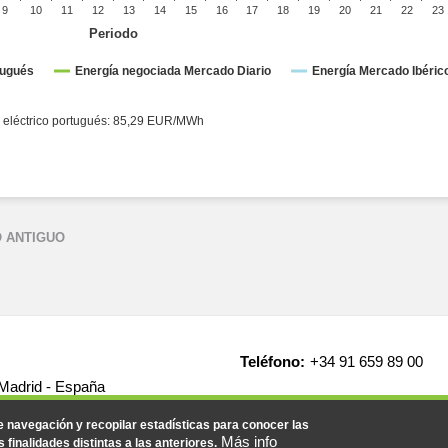
9
10
11
12
13
14
15
16
17
18
19
20
21
22
23
Periodo
tugués
Energía negociada Mercado Diario
Energía Mercado Ibérico
o español: 85,29 EUR/MWh ● Sistema eléctrico portugués: 85,29 EUR/MWh
 ANTIGUO
Teléfono:
+34 91 659 89 00
 Madrid - España
de navegación y recopilar estadísticas para conocer las
Más info
s finalidades distintas a las anteriores.