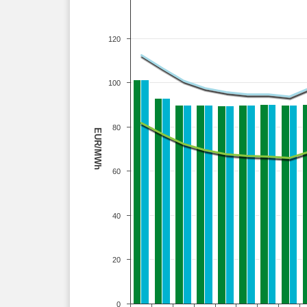
120
100
80
EUR/MWh
60
40
20
0