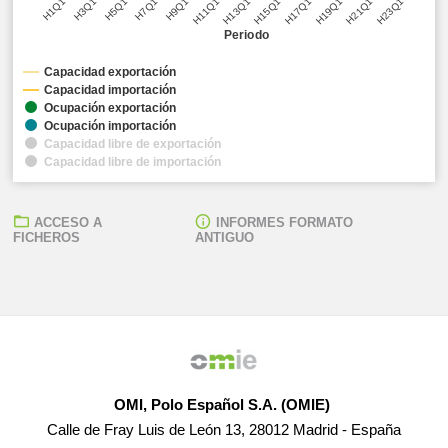
H3Q1
H9Q1
H15Q1
H21Q1
H7Q1
H13Q1
H19Q1
H1Q1
H5Q1
H11Q1
H17Q1
H23Q1
Periodo
Capacidad exportación
Capacidad importación
Ocupación exportación
Ocupación importación
Capacidad libre de exportación
Capacidad libre de importación
ACCESO A
INFORMES FORMATO
FICHEROS
ANTIGUO
OMI, Polo Español S.A. (OMIE)
Calle de Fray Luis de León 13, 28012 Madrid - España