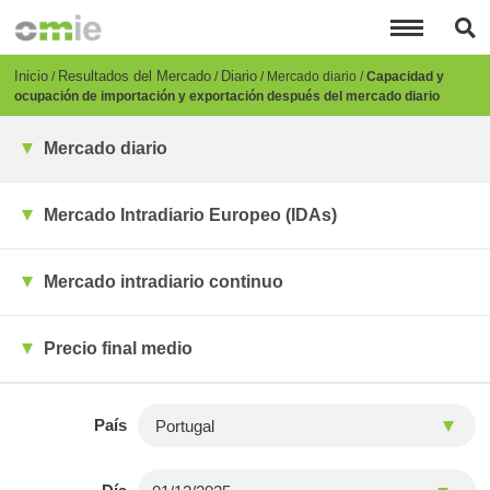
Pasar
al
contenido
principal
Breadcrumb
Inicio
Resultados del Mercado
Diario
Mercado diario
Capacidad y
ocupación de importación y exportación después del mercado diario
Mercado diario
Mercado Intradiario Europeo (IDAs)
Mercado intradiario continuo
Precio final medio
País