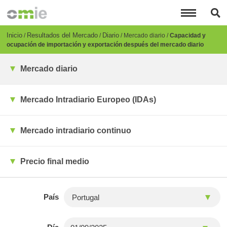
Pasar
al
contenido
principal
Breadcrumb
Inicio
Resultados del Mercado
Diario
Mercado diario
Capacidad y
ocupación de importación y exportación después del mercado diario
Mercado diario
Mercado Intradiario Europeo (IDAs)
Mercado intradiario continuo
Precio final medio
País