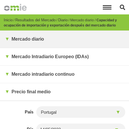
Pasar
al
contenido
principal
Breadcrumb
Inicio
Resultados del Mercado
Diario
Mercado diario
Capacidad y
ocupación de importación y exportación después del mercado diario
Mercado diario
Mercado Intradiario Europeo (IDAs)
Mercado intradiario continuo
Precio final medio
País