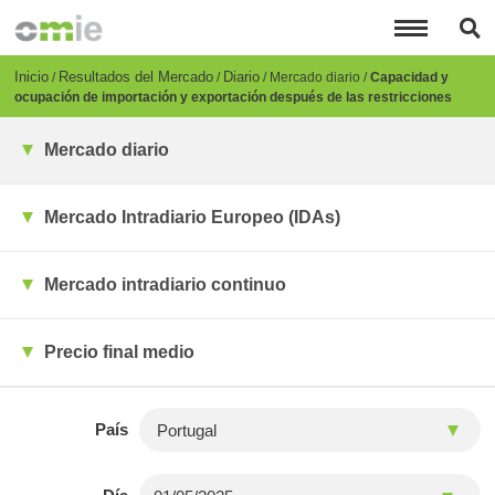
Pasar
al
contenido
principal
Breadcrumb
Inicio
Resultados del Mercado
Diario
Mercado diario
Capacidad y
ocupación de importación y exportación después de las restricciones
Mercado diario
Mercado Intradiario Europeo (IDAs)
Mercado intradiario continuo
Precio final medio
País