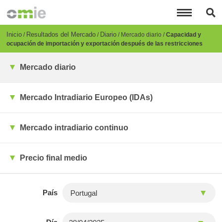
Pasar
al
contenido
principal
Breadcrumb
Inicio
Resultados del Mercado
Diario
Mercado diario
Capacidad y
ocupación de importación y exportación después de las restricciones
Mercado diario
Mercado Intradiario Europeo (IDAs)
Mercado intradiario continuo
Precio final medio
País