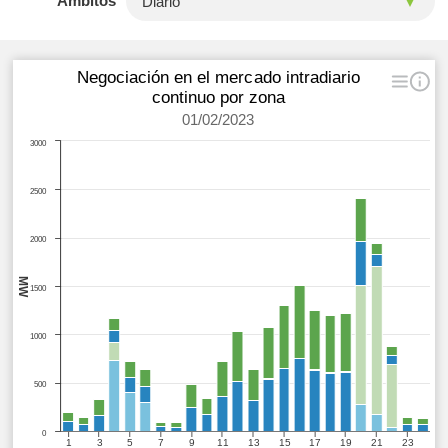
Ámbitos
Negociación en el mercado intradiario
continuo por zona
01/02/2023
3000
2500
2000
MW
1500
1000
500
0
1
3
5
7
9
11
13
15
17
19
21
23