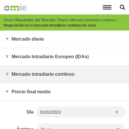
Pasar
al
contenido
principal
Breadcrumb
Inicio
Resultados del Mercado
Diario
Mercado intradiario continuo
Negociación en el mercado intradiario continuo por zona
Mercado diario
Mercado Intradiario Europeo (IDAs)
Mercado intradiario continuo
Precio final medio
Día