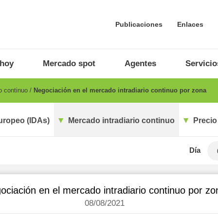
Publicaciones
Enlaces
 hoy
Mercado spot
Agentes
Servicio
o continuo
Negociación en el mercado intradiario continuo por zona
uropeo (IDAs)
Mercado intradiario continuo
Precio
Día
ociación en el mercado intradiario continuo por zo
08/08/2021