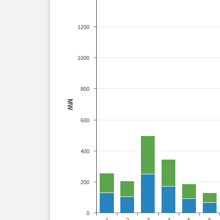
1200
1000
800
MW
600
400
200
0