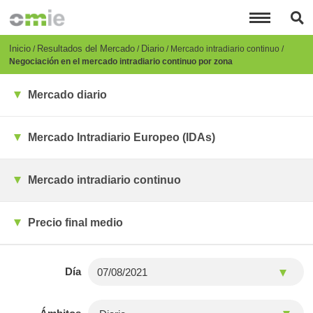
Pasar
al
contenido
principal
Breadcrumb
Inicio
Resultados del Mercado
Diario
Mercado intradiario continuo
Negociación en el mercado intradiario continuo por zona
Mercado diario
Mercado Intradiario Europeo (IDAs)
Mercado intradiario continuo
Precio final medio
Día