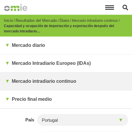
Pasar
al
contenido
principal
Breadcrumb
Inicio
Resultados del Mercado
Diario
Mercado intradiario continuo
Capacidad y ocupación de importación y exportación después del
mercado intradiario…
Mercado diario
Mercado Intradiario Europeo (IDAs)
Mercado intradiario continuo
Precio final medio
País