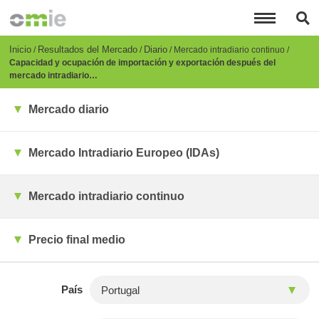
Pasar
al
contenido
principal
Breadcrumb
Inicio
Resultados del Mercado
Diario
Mercado intradiario continuo
Capacidad y ocupación de importación y exportación después del
mercado intradiario…
Mercado diario
Mercado Intradiario Europeo (IDAs)
Mercado intradiario continuo
Precio final medio
País