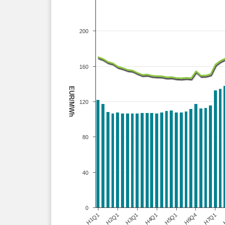
200
160
EUR/MWh
120
80
40
0
H1Q1
H4Q1
H7Q1
H3Q1
H6Q4
H2Q1
H5Q1