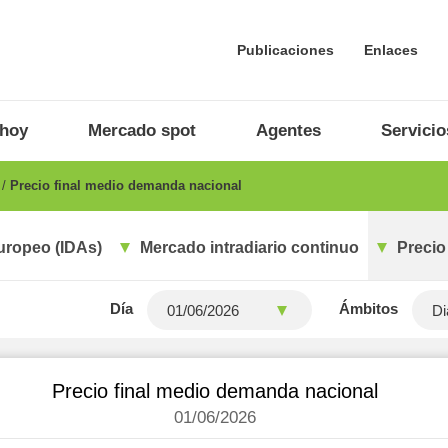
Publicaciones
Enlaces
 hoy
Mercado spot
Agentes
Servicio
o
Precio final medio demanda nacional
uropeo (IDAs)
Mercado intradiario continuo
Precio
Día
Ámbitos
Di
Precio final medio demanda nacional
01/06/2026