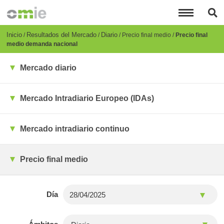
Pasar
al
contenido
principal
Breadcrumb
Inicio
Resultados del Mercado
Diario
Precio final medio
Precio final
medio demanda nacional
Mercado diario
Mercado Intradiario Europeo (IDAs)
Mercado intradiario continuo
Precio final medio
Día