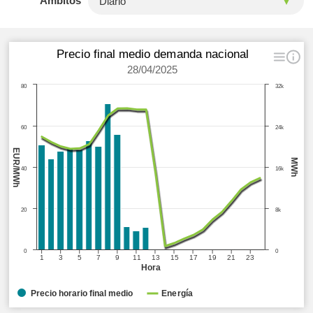
Ámbitos
Precio final medio demanda nacional
28/04/2025
80
32k
60
24k
EUR/MWh
MWh
40
16k
20
8k
0
0
1
3
5
7
9
11
13
15
17
19
21
23
Hora
Precio horario final medio
Energía