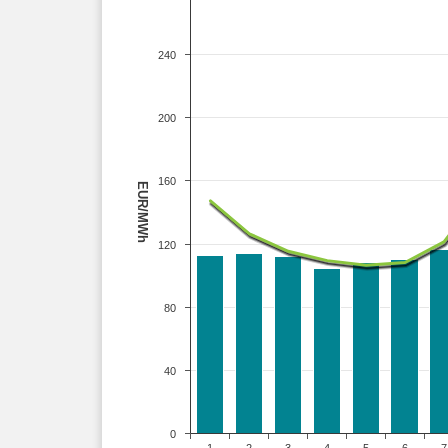
240
200
160
EUR/MWh
120
80
40
0