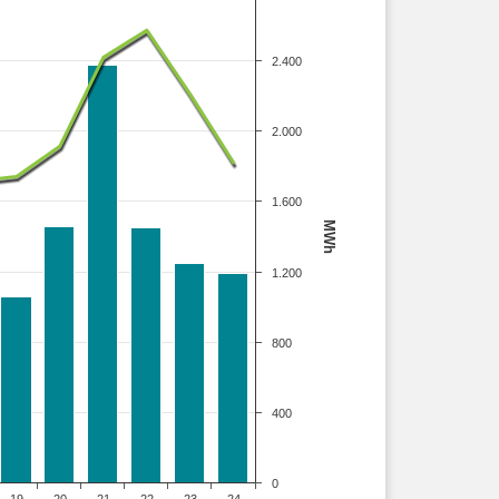
2.400
2.000
1.600
MWh
1.200
800
400
0