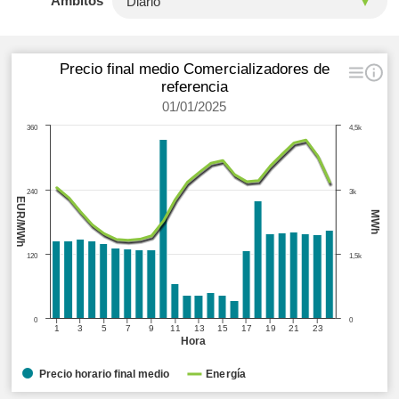
Ámbitos
Precio final medio Comercializadores de
referencia
01/01/2025
360
4,5k
240
3k
EUR/MWh
MWh
120
1,5k
0
0
1
3
5
7
9
11
13
15
17
19
21
23
Hora
Precio horario final medio
Energía