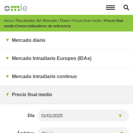
Pasar
al
contenido
principal
Breadcrumb
Inicio
Resultados del Mercado
Diario
Precio final medio
Precio final
medio Comercializadores de referencia
Mercado diario
Mercado Intradiario Europeo (IDAs)
Mercado intradiario continuo
Precio final medio
Día