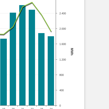
2.400
2.000
1.600
MWh
1.200
800
400
0