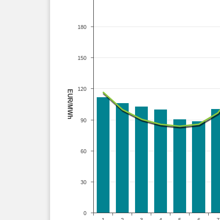
180
150
120
EUR/MWh
90
60
30
0