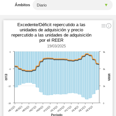
Ámbitos
Excedente/Déficit repercutido a las
unidades de adquisición y precio
repercutido a las unidades de adquisición
por el REER
19/03/2025
0
9k
-6
6k
MWh
EUR
-12
3k
-18
0
H05Q1
H11Q1
H17Q1
H23Q1
H03Q1
H09Q1
H15Q1
H21Q1
H01Q1
H07Q1
H13Q1
H19Q1
Periodo