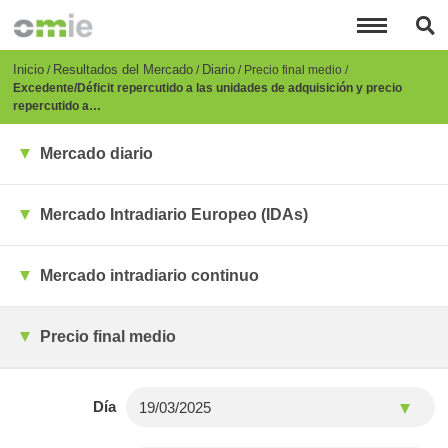
Pasar
al
contenido
principal
Breadcrumb
Inicio
Resultados del Mercado
Diario
Precio final medio
Excedente/Déficit repercutido a las unidades de adquisición y precio
repercutido a…
Mercado diario
Mercado Intradiario Europeo (IDAs)
Mercado intradiario continuo
Precio final medio
Día