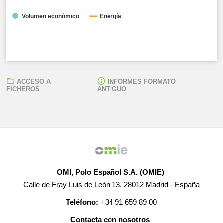
Volumen económico
Energía
ACCESO A
INFORMES FORMATO
FICHEROS
ANTIGUO
● Coste unitario de la repercusión del Excedente/Déficit del REER:
0,00 E
● Total Excedente/Déficit diario:
-1.355,27 EUR
OMI, Polo Español S.A. (OMIE)
Calle de Fray Luis de León 13, 28012 Madrid - España
Teléfono:
+34 91 659 89 00
Contacta con nosotros