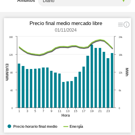
Ámbitos
Precio final medio mercado libre
01/11/2024
160
24k
120
18k
EUR/MWh
MWh
80
12k
40
6k
0
0
1
3
5
7
9
11
13
15
17
19
21
23
Hora
Precio horario final medio
Energía