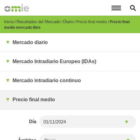
Pasar
al
contenido
principal
Breadcrumb
Inicio
Resultados del Mercado
Diario
Precio final medio
Precio final
medio mercado libre
Mercado diario
Mercado Intradiario Europeo (IDAs)
Mercado intradiario continuo
Precio final medio
Día