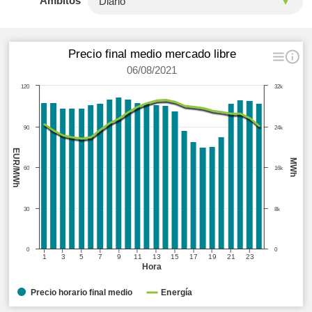
Ámbitos
Precio final medio mercado libre
06/08/2021
120
32k
90
24k
EUR/MWh
MWh
60
16k
30
8k
0
0
1
3
5
7
9
11
13
15
17
19
21
23
Hora
Precio horario final medio
Energía