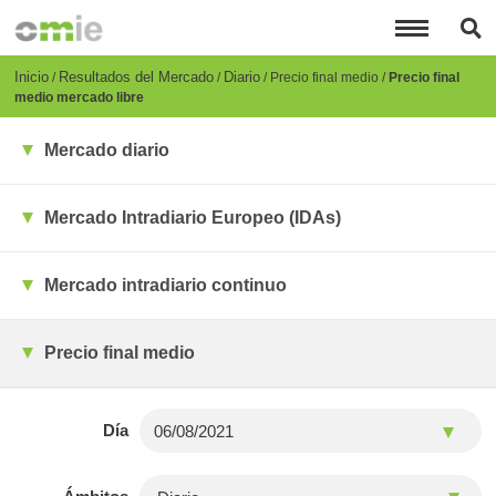
Pasar
al
contenido
principal
Breadcrumb
Inicio
Resultados del Mercado
Diario
Precio final medio
Precio final
medio mercado libre
Mercado diario
Mercado Intradiario Europeo (IDAs)
Mercado intradiario continuo
Precio final medio
Día